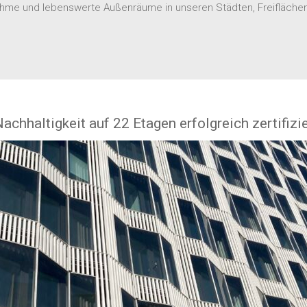
hme und lebenswerte Außenräume in unseren Städten, Freifläche
hhaltigkeit auf 22 Etagen erfolgreich zertifizie