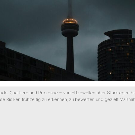
ude, Quartiere und Prozesse – von Hitzewellen über Starkregen bi
iese Risiken frühzeitig zu erkennen, zu bewerten und gezielt Maßn