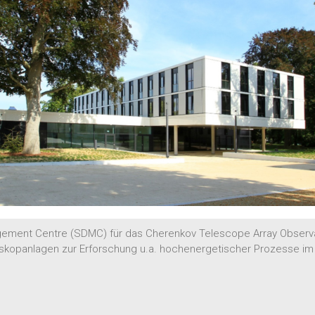
ment Centre (SDMC) für das Cherenkov Telescope Array Observator
eskopanlagen zur Erforschung u.a. hochenergetischer Prozesse i