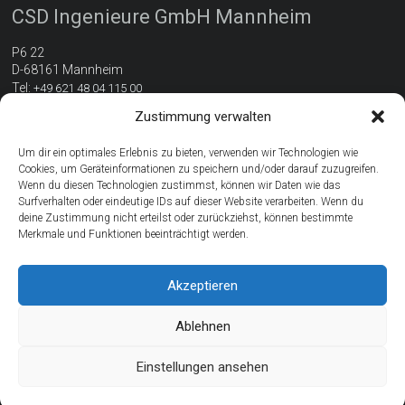
CSD Ingenieure GmbH Mannheim
P6 22
D-68161 Mannheim
Tel:
+49 621 48 04 115 00
E-Mail:
mannheim@csdingenieure.de
Zustimmung verwalten
www.csdingenieure.de
Wegbeschreibung
Um dir ein optimales Erlebnis zu bieten, verwenden wir Technologien wie
Cookies, um Geräteinformationen zu speichern und/oder darauf zuzugreifen.
Wenn du diesen Technologien zustimmst, können wir Daten wie das
Surfverhalten oder eindeutige IDs auf dieser Website verarbeiten. Wenn du
Ihre Ansprechperson
deine Zustimmung nicht erteilst oder zurückziehst, können bestimmte
Merkmale und Funktionen beeinträchtigt werden.
Uta Ehrhardt
M.Sc. Architektur und Umwelt
Akzeptieren
Abteilungsleiterin Nachhaltiges Bauen
Ablehnen
Einstellungen ansehen
Copyright © 2026
CSD Ingenieure GmbH Deutschland