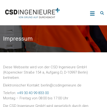
Skip
CSD
to
content
Ingenieure
GmbH
Deutschland
Impressum
Diese Webseite wird von der CSD Ingenieure GmbH
(Köpenicker Straße 154 a, Aufgang D, D-10997 Berlin)
betrieben.
Elektronischer Kontakt: berlin@csdingenieure.de
Telefon:
+49 30 40 99 833 00
Montag – Freitag von 08:00 bis 17:00 Uhr
Die CSD Ingenieure GmbH wird gesetzlich durch den