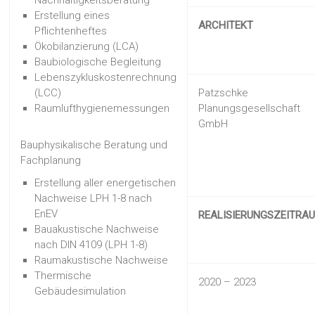
Nachhaltigkeitsberatung
Erstellung eines
ARCHITEKT
Pflichtenheftes
Ökobilanzierung (LCA)
Baubiologische Begleitung
Lebenszykluskostenrechnung
(LCC)
Patzschke
Raumlufthygienemessungen
Planungsgesellschaft
GmbH
Bauphysikalische Beratung und
Fachplanung
Erstellung aller energetischen
Nachweise LPH 1-8 nach
EnEV
REALISIERUNGSZEITRA
Bauakustische Nachweise
nach DIN 4109 (LPH 1-8)
Raumakustische Nachweise
Thermische
2020 – 2023
Gebäudesimulation