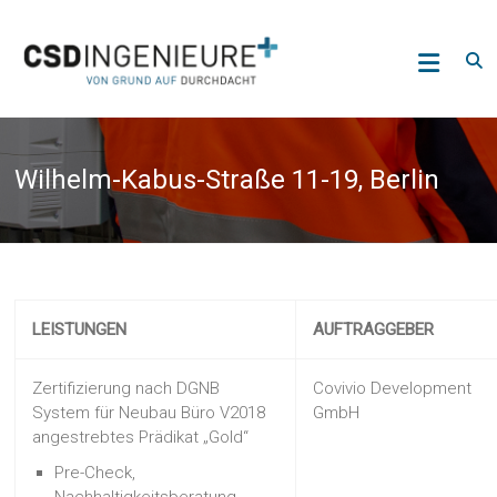
Skip
CSD
to
content
Ingenieure
GmbH
Deutschland
Wilhelm-Kabus-Straße 11-19, Berlin
LEISTUNGEN
AUFTRAGGEBER
Zertifizierung nach DGNB
Covivio Development
System für Neubau Büro V2018
GmbH
angestrebtes Prädikat „Gold“
Pre-Check,