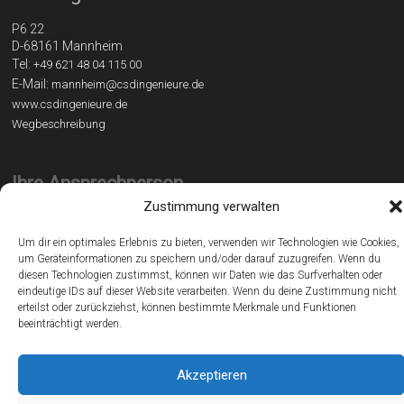
P6 22
D-68161 Mannheim
Tel:
+49 621 48 04 115 00
E-Mail:
mannheim@csdingenieure.de
www.csdingenieure.de
Wegbeschreibung
Ihre Ansprechperson
Zustimmung verwalten
Uta Ehrhardt
Um dir ein optimales Erlebnis zu bieten, verwenden wir Technologien wie Cookies,
M.Sc. Architektur und Umwelt
um Geräteinformationen zu speichern und/oder darauf zuzugreifen. Wenn du
Abteilungsleiterin Nachhaltiges Bauen
diesen Technologien zustimmst, können wir Daten wie das Surfverhalten oder
eindeutige IDs auf dieser Website verarbeiten. Wenn du deine Zustimmung nicht
erteilst oder zurückziehst, können bestimmte Merkmale und Funktionen
beeinträchtigt werden.
Copyright © 2026
CSD Ingenieure GmbH Deutschland
Akzeptieren