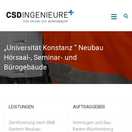
Skip
CSD
to
content
Ingenieure
GmbH
Deutschland
„Universität Konstanz “ Neubau
Hörsaal-, Seminar- und
Bürogebäude
LEISTUNGEN
AUFTRAGGEBER
Zertifizierung nach BNB
Vermögen und Bau
System Neubau
Baden-Württemberg