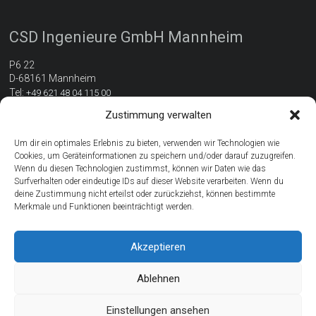
CSD Ingenieure GmbH Mannheim
P6 22
D-68161 Mannheim
Tel:
+49 621 48 04 115 00
E-Mail:
mannheim@csdingenieure.de
Zustimmung verwalten
www.csdingenieure.de
Wegbeschreibung
Um dir ein optimales Erlebnis zu bieten, verwenden wir Technologien wie
Cookies, um Geräteinformationen zu speichern und/oder darauf zuzugreifen.
Wenn du diesen Technologien zustimmst, können wir Daten wie das
Surfverhalten oder eindeutige IDs auf dieser Website verarbeiten. Wenn du
Ihre Ansprechperson
deine Zustimmung nicht erteilst oder zurückziehst, können bestimmte
Merkmale und Funktionen beeinträchtigt werden.
Uta Ehrhardt
M.Sc. Architektur und Umwelt
Akzeptieren
Abteilungsleiterin Nachhaltiges Bauen
Ablehnen
Einstellungen ansehen